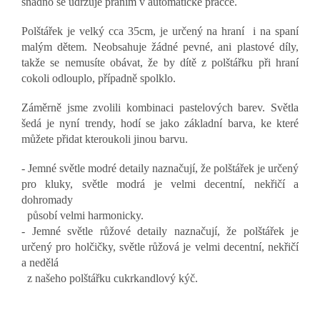
snadno se udržuje praním v automatické pračce.
Polštářek je velký cca 35cm, je určený na hraní i na spaní
malým dětem. Neobsahuje žádné pevné, ani plastové díly,
takže se nemusíte obávat, že by dítě z polštářku při hraní
cokoli odlouplo, případně spolklo.
Záměrně jsme zvolili kombinaci pastelových barev. Světla
šedá je nyní trendy, hodí se jako základní barva, ke které
můžete přidat kteroukoli jinou barvu.
- Jemné světle modré detaily naznačují, že polštářek je určený
pro kluky, světle modrá je velmi decentní, nekřičí a
dohromady
působí velmi harmonicky.
- Jemné světle růžové detaily naznačují, že polštářek je
určený pro holčičky, světle růžová je velmi decentní, nekřičí
a nedělá
z našeho polštářku cukrkandlový kýč.