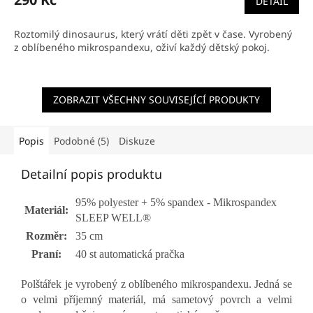
DETAIL
je
5,0
z
Roztomilý dinosaurus, který vrátí děti zpět v čase. Vyrobený
5
z oblíbeného mikrospandexu, oživí každý dětský pokoj.
hvězdiček.
ZOBRAZIT VŠECHNY SOUVISEJÍCÍ PRODUKTY
Popis
Podobné (5)
Diskuze
Detailní popis produktu
95% polyester + 5% spandex - Mikrospandex
Materiál:
SLEEP WELL®
Rozměr:
35 cm
Praní:
40 st automatická pračka
Polštářek je vyrobený z oblíbeného mikrospandexu. Jedná se
o velmi příjemný materiál, má sametový povrch a velmi