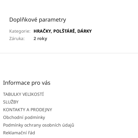
Doplňkové parametry
Kategorie
:
HRAČKY, POLŠTÁRĚ, DÁRKY
Záruka
:
2 roky
Z
á
p
a
t
Informace pro vás
í
TABULKY VELIKOSTÍ
SLUŽBY
KONTAKTY A PRODEJNY
Obchodní podmínky
Podmínky ochrany osobních údajů
Reklamační řád