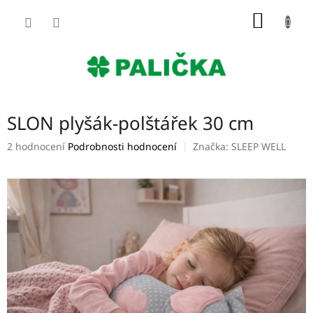
Přejít
NÁKUP
na
obsah
KOŠÍK
SLON plyšák-polštářek 30 cm
Průměrné
2 hodnocení
Podrobnosti hodnocení
Značka:
SLEEP WELL
hodnocení
produktu
je
5,0
z
5
hvězdiček.