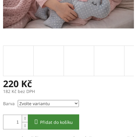
220 Kč
182 Kč bez DPH
Měrná
Barva
cena:
Přidat do košíku