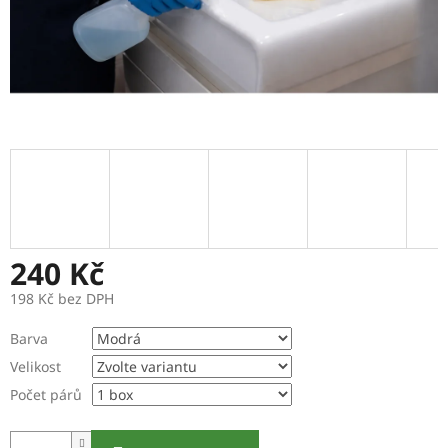
240 Kč
198 Kč bez DPH
Měrná
Barva
cena:
Velikost
Počet párů