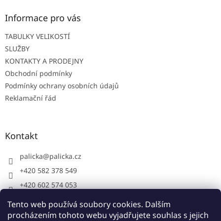
a
t
Informace pro vás
í
TABULKY VELIKOSTÍ
SLUŽBY
KONTAKTY A PRODEJNY
Obchodní podmínky
Podmínky ochrany osobních údajů
Reklamační řád
Kontakt
palicka
@
palicka.cz
+420 582 378 549
+420 602 574 053
Palička s.r.o. - pracovní oděvy
Tento web používá soubory cookies. Dalším
procházením tohoto webu vyjadřujete souhlas s jejich