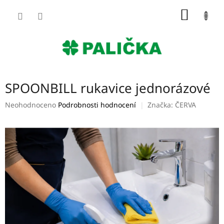
Přejít
NÁKUP
na
obsah
KOŠÍK
SPOONBILL rukavice jednorázové
Průměrné
Neohodnoceno
Podrobnosti hodnocení
Značka:
ČERVA
hodnocení
produktu
je
0,0
z
5
hvězdiček.