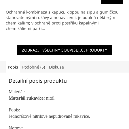
5,0
z
Ochranná kombinéza s kapucí, klopou na zipu a gumičkou
5
stahovatelnými rukávy a nohavicemi; je odolná některým
hvězdiček.
chemikáliím; v ochraně proti postřiku kapalnými
chemikáliemi patří...
ZOBRAZIT VŠECHNY SOUVISEJÍCÍ PRODUKTY
Popis
Podobné (5)
Diskuze
Detailní popis produktu
Materiál:
Materiál rukavice:
nitril
Popis:
Jednorázové nitrilové nepudrované rukavice.
Normy: