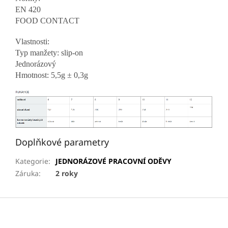
EN 420
FOOD CONTACT
Vlastnosti:
Typ manžety: slip-on
Jednorázový
Hmotnost: 5,5g ± 0,3g
Doplňkové parametry
Kategorie
:
JEDNORÁZOVÉ PRACOVNÍ ODĚVY
Záruka
:
2 roky
Z
á
p