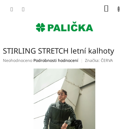
Přejít
NÁKUP
na
obsah
KOŠÍK
STIRLING STRETCH letní kalhoty
Průměrné
Neohodnoceno
Podrobnosti hodnocení
Značka:
ČERVA
hodnocení
produktu
je
0,0
z
5
hvězdiček.