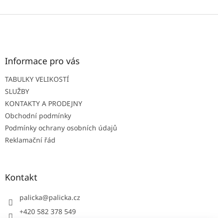
Z
á
p
a
t
Informace pro vás
í
TABULKY VELIKOSTÍ
SLUŽBY
KONTAKTY A PRODEJNY
Obchodní podmínky
Podmínky ochrany osobních údajů
Reklamační řád
Kontakt
palicka
@
palicka.cz
+420 582 378 549