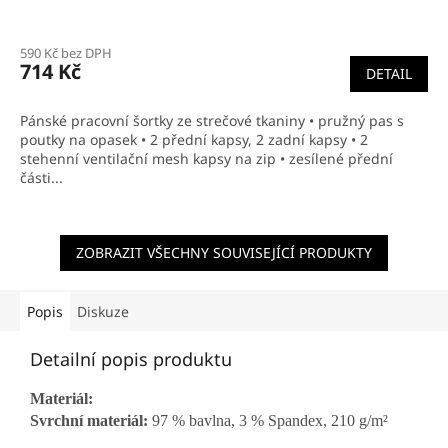
Průměrné
hodnocení
590 Kč bez DPH
produktu
714 Kč
DETAIL
je
5,0
z
Pánské pracovní šortky ze strečové tkaniny • pružný pas s
5
poutky na opasek • 2 přední kapsy, 2 zadní kapsy • 2
hvězdiček.
stehenní ventilační mesh kapsy na zip • zesílené přední
části...
ZOBRAZIT VŠECHNY SOUVISEJÍCÍ PRODUKTY
Popis
Diskuze
Detailní popis produktu
Materiál:
Svrchní materiál:
97 % bavlna,
3 % Spandex, 210 g/m²