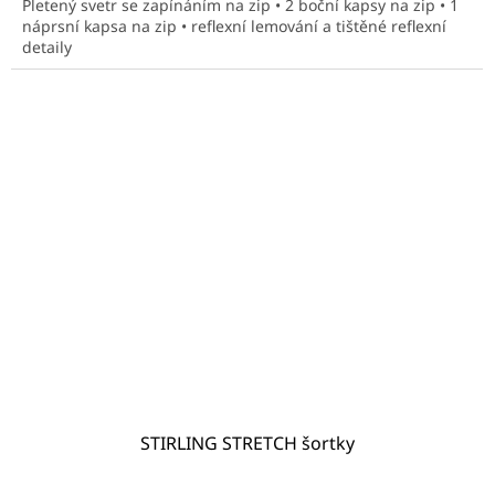
Pletený svetr se zapínáním na zip • 2 boční kapsy na zip • 1
5
náprsní kapsa na zip • reflexní lemování a tištěné reflexní
hvězdiček.
detaily
STIRLING STRETCH šortky