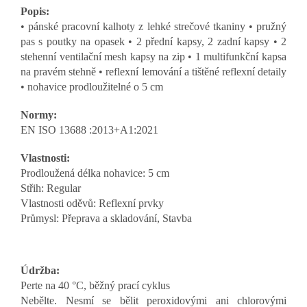
Popis:
• pánské pracovní kalhoty z lehké strečové tkaniny • pružný
pas s poutky na opasek • 2 přední kapsy, 2 zadní kapsy • 2
stehenní ventilační mesh kapsy na zip • 1 multifunkční kapsa
na pravém stehně • reflexní lemování a tištěné reflexní detaily
• nohavice prodloužitelné o 5 cm
Normy:
EN ISO 13688
:2013+A1:2021
Vlastnosti:
Prodloužená délka nohavice: 5 cm
Střih: Regular
Vlastnosti oděvů: Reflexní prvky
Průmysl: Přeprava a skladování, Stavba
Údržba:
Perte na 40 °C, běžný prací cyklus
Nebělte. Nesmí se bělit peroxidovými ani chlorovými