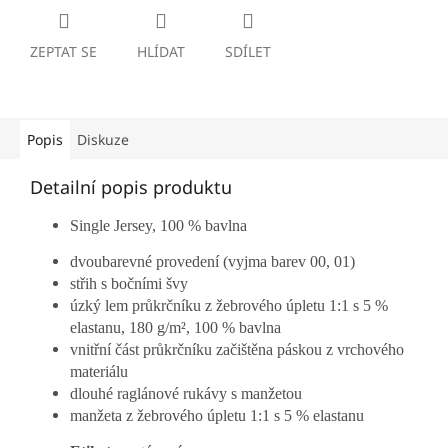
ZEPTAT SE
HLÍDAT
SDÍLET
Popis
Diskuze
Detailní popis produktu
Single Jersey, 100 % bavlna
dvoubarevné provedení (vyjma barev 00, 01)
střih s bočními švy
úzký lem průkrčníku z žebrového úpletu 1:1 s 5 %
elastanu, 180 g/m², 100 % bavlna
vnitřní část průkrčníku začištěna páskou z vrchového
materiálu
dlouhé raglánové rukávy s manžetou
manžeta z žebrového úpletu 1:1 s 5 % elastanu