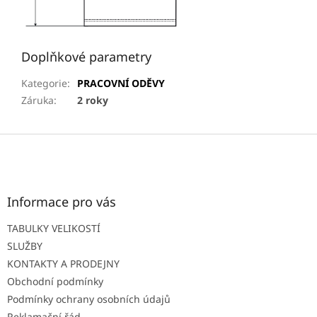
Doplňkové parametry
Kategorie
:
PRACOVNÍ ODĚVY
Záruka
:
2 roky
Z
á
p
a
t
Informace pro vás
í
TABULKY VELIKOSTÍ
SLUŽBY
KONTAKTY A PRODEJNY
Obchodní podmínky
Podmínky ochrany osobních údajů
Reklamační řád