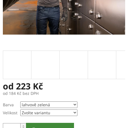
od
223 Kč
od
184 Kč
bez DPH
Měrná
Barva
cena:
Velikost