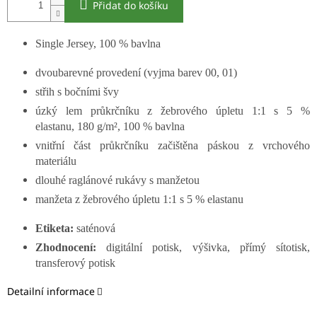
Přidat do košíku
Single Jersey, 100 % bavlna
dvoubarevné provedení (vyjma barev 00, 01)
střih s bočními švy
úzký lem průkrčníku z žebrového úpletu 1:1 s 5 %
elastanu, 180 g/m², 100 % bavlna
vnitřní část průkrčníku začištěna páskou z vrchového
materiálu
dlouhé raglánové rukávy s manžetou
manžeta z žebrového úpletu 1:1 s 5 % elastanu
Etiketa:
saténová
Zhodnocení:
digitální potisk, výšivka, přímý sítotisk,
transferový potisk
Detailní informace