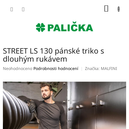
Přejít
NÁKUP
na
obsah
KOŠÍK
STREET LS 130 pánské triko s
dlouhým rukávem
Průměrné
Neohodnoceno
Podrobnosti hodnocení
Značka:
MALFINI
hodnocení
produktu
je
0,0
z
5
hvězdiček.