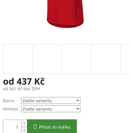
od
437 Kč
od
361 Kč
bez DPH
Měrná
Barva
cena:
Velikost
Přidat do košíku