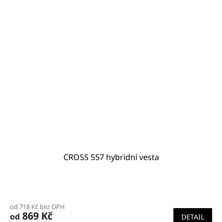
CROSS 557 hybridní vesta
od 718 Kč bez DPH
869 Kč
od
DETAIL