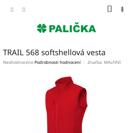
Přejít
NÁKUP
na
obsah
KOŠÍK
TRAIL 568 softshellová vesta
Průměrné
Neohodnoceno
Podrobnosti hodnocení
Značka:
MALFINI
hodnocení
produktu
je
0,0
z
5
hvězdiček.