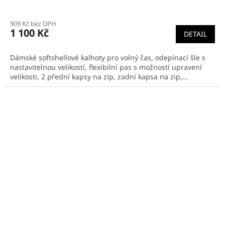
Průměrné
hodnocení
909 Kč bez DPH
produktu
1 100 Kč
DETAIL
je
4,7
z
Dámské softshellové kalhoty pro volný čas, odepínací šle s
5
nastavitelnou velikostí, flexibilní pas s možností upravení
hvězdiček.
velikosti, 2 přední kapsy na zip, zadní kapsa na zip,...