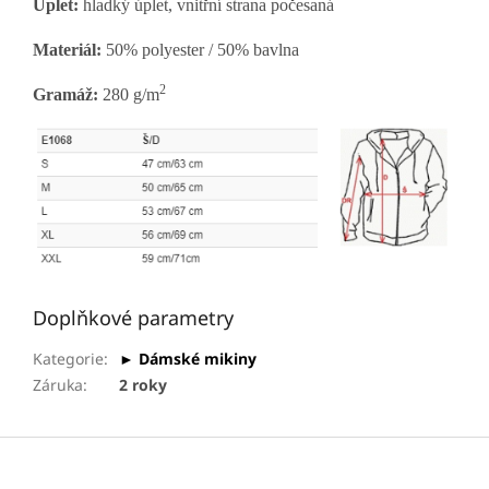
Úplet:
hladký úplet, vnitřní strana počesaná
Materiál:
50% polyester / 50% bavlna
2
Gramáž:
280 g/m
Doplňkové parametry
Kategorie
:
► Dámské mikiny
Záruka
:
2 roky
Z
á