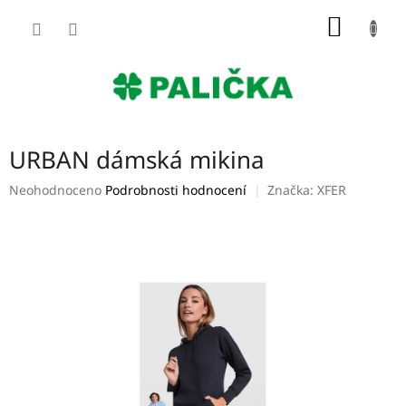
Přejít
NÁKUP
na
obsah
KOŠÍK
URBAN dámská mikina
Průměrné
Neohodnoceno
Podrobnosti hodnocení
Značka:
XFER
hodnocení
produktu
je
0,0
z
5
hvězdiček.