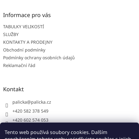
p
a
t
Informace pro vás
í
TABULKY VELIKOSTÍ
SLUŽBY
KONTAKTY A PRODEJNY
Obchodní podmínky
Podmínky ochrany osobních údajů
Reklamační řád
Kontakt
palicka
@
palicka.cz
+420 582 378 549
+420 602 574 053
Palička s.r.o. - pracovní oděvy
Tento web používá soubory cookies. Dalším