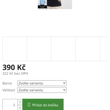
390 Kč
322 Kč bez DPH
Měrná
Barva
cena:
Velikost
Přidat do košíku