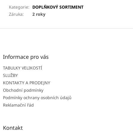
Kategorie
:
DOPLŇKOVÝ SORTIMENT
Záruka
:
2 roky
Z
á
p
a
t
Informace pro vás
í
TABULKY VELIKOSTÍ
SLUŽBY
KONTAKTY A PRODEJNY
Obchodní podmínky
Podmínky ochrany osobních údajů
Reklamační řád
Kontakt