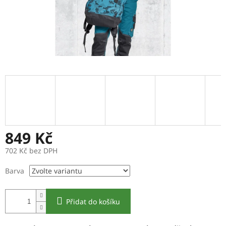
849 Kč
702 Kč bez DPH
Měrná
Barva
cena:
Přidat do košíku