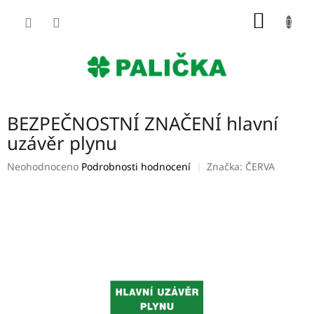
Přejít
NÁKUP
na
obsah
KOŠÍK
BEZPEČNOSTNÍ ZNAČENÍ hlavní
uzávěr plynu
Průměrné
Neohodnoceno
Podrobnosti hodnocení
Značka:
ČERVA
hodnocení
produktu
je
0,0
z
5
hvězdiček.