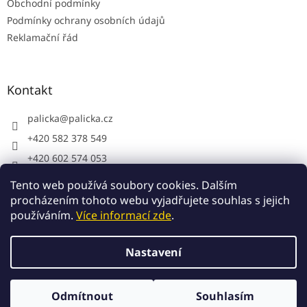
Obchodní podmínky
Podmínky ochrany osobních údajů
Reklamační řád
Kontakt
palicka
@
palicka.cz
+420 582 378 549
+420 602 574 053
Palička s.r.o. - pracovní oděvy
Tento web používá soubory cookies. Dalším
procházením tohoto webu vyjadřujete souhlas s jejich
používáním.
Více informací zde
.
Vytvořil Shoptet
Nastavení
Copyright 2026
Palička.cz
. Všechna práva vyhrazena.
Odmítnout
Souhlasím
Upravit nastavení cookies