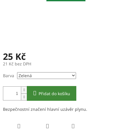
25 Kč
21 Kč bez DPH
Měrná
Barva
cena:
Přidat do košíku
Bezpečnostní značení hlavní uzávěr plynu.