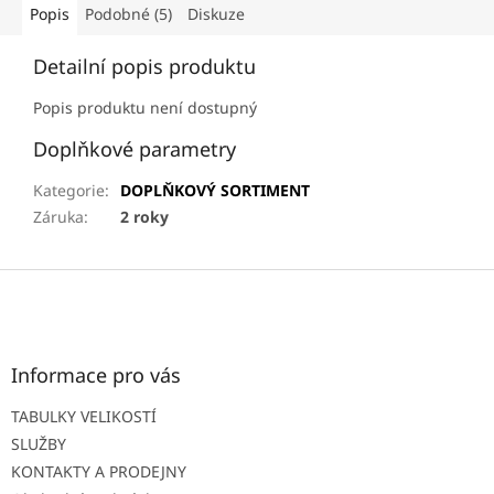
Popis
Podobné (5)
Diskuze
Detailní popis produktu
Popis produktu není dostupný
Doplňkové parametry
Kategorie
:
DOPLŇKOVÝ SORTIMENT
Záruka
:
2 roky
Z
á
p
a
t
Informace pro vás
í
TABULKY VELIKOSTÍ
SLUŽBY
KONTAKTY A PRODEJNY