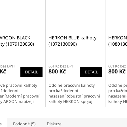
ARGON BLACK
HERKON BLUE kalhoty
HERKON 
ty (1079130060)
(1072130090)
(108013
 bez DPH
661 Kč bez DPH
661 Kč bez
 Kč
800 Kč
800 Kč
DETAIL
DETAIL
ové pracovní kalhoty
Odolné pracovní kalhoty
Odolné pr
aždodenní
pro každodenní
pro každ
eníModerní pracovní
nasazeníRobustní pracovní
nasazeníR
ty ARGON nabízejí
kalhoty HERKON spojují
kalhoty H
ální rovnováhu mezi
klasiku v podobě odolné
klasiku v
rtem, funkčností a
bavlněné tkaniny s
bavlněné 
stí. Strečový materiál
moderními prvky jako je
moderními
...
příměs elastanu pro...
příměs el
s
Podobné (5)
Diskuze