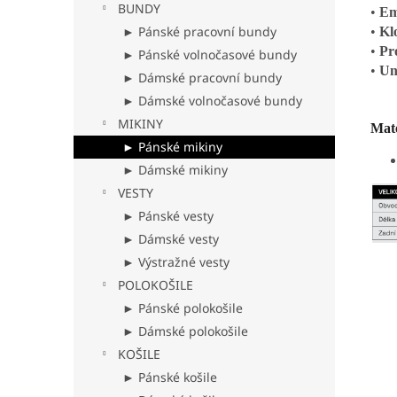
BUNDY
•
Em
► Pánské pracovní bundy
•
Kl
•
Pr
► Pánské volnočasové bundy
•
Uni
► Dámské pracovní bundy
► Dámské volnočasové bundy
MIKINY
Mate
► Pánské mikiny
► Dámské mikiny
VESTY
► Pánské vesty
► Dámské vesty
► Výstražné vesty
POLOKOŠILE
► Pánské polokošile
► Dámské polokošile
KOŠILE
► Pánské košile