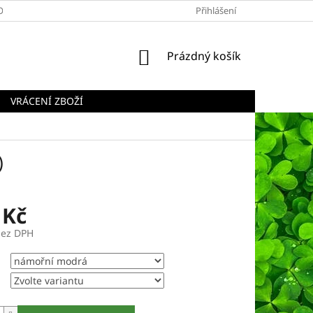
OBCHODNÍ PODMÍNKY
PODMÍNKY OCHRANY OSOBNÍCH ÚDAJŮ
Přihlášení
NÁKUPNÍ
Prázdný košík
KOŠÍK
VRÁCENÍ ZBOŽÍ
)
 Kč
bez DPH