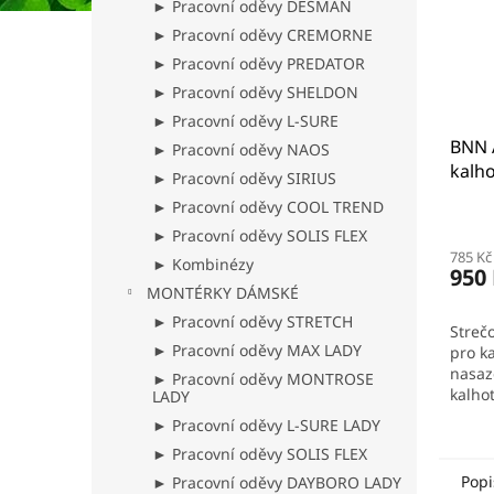
► Pracovní oděvy DESMAN
► Pracovní oděvy CREMORNE
► Pracovní oděvy PREDATOR
► Pracovní oděvy SHELDON
► Pracovní oděvy L-SURE
BNN 
► Pracovní oděvy NAOS
kalho
► Pracovní oděvy SIRIUS
► Pracovní oděvy COOL TREND
► Pracovní oděvy SOLIS FLEX
785 Kč
► Kombinézy
950
MONTÉRKY DÁMSKÉ
► Pracovní oděvy STRETCH
Streč
► Pracovní oděvy MAX LADY
pro k
nasaz
► Pracovní oděvy MONTROSE
kalho
LADY
optim
► Pracovní oděvy L-SURE LADY
komfo
► Pracovní oděvy SOLIS FLEX
odolno
z 91 %
Popi
► Pracovní oděvy DAYBORO LADY