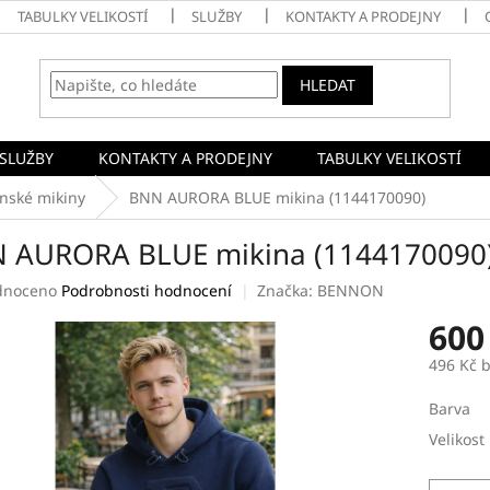
TABULKY VELIKOSTÍ
SLUŽBY
KONTAKTY A PRODEJNY
HLEDAT
SLUŽBY
KONTAKTY A PRODEJNY
TABULKY VELIKOSTÍ
nské mikiny
BNN AURORA BLUE mikina (1144170090)
 AURORA BLUE mikina (1144170090
né
dnoceno
Podrobnosti hodnocení
Značka:
BENNON
ení
600
tu
496 Kč 
Měrná
Barva
cena:
ek.
Velikost