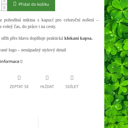
Přidat do košíku
a pohodlná mikina s kapucí pro celoroční nošení –
a volný čas, do práce i na cesty.
 střih přes hlavu doplňuje praktická
klokaní kapsa.
né logo – nenápadný stylový detail
 informace
ZEPTAT SE
HLÍDAT
SDÍLET