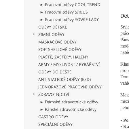
► Pracovní oděvy COOL TREND
► Pracovní oděvy SIRIUS
Det
► Pracovní oděvy YOWIE LADY
ODĚVY DĚTSKÉ
Styl
práce
ZIMNÍ ODĚVY
Páns
MASKÁČOVÉ ODĚVY
mode
SOFTSHELLOVÉ ODĚVY
nabí
PLÁŠTĚ, ZÁSTĚRY, HALENY
ARMY / MYSLIVOST / RYBÁŘSTVÍ
Klas
drob
ODĚVY DO DEŠTĚ
Domi
ANTISTATICKÉ ODĚVY (ESD)
vzhl
JEDNORÁZOVÉ PRACOVNÍ ODĚVY
ZDRAVOTNICTVÍ
Mate
mezi
► Dámské zdravotnické oděvy
nebo
► Pánské zdravotnické oděvy
GASTRO ODĚVY
•
Po
SPECIÁLNÍ ODĚVY
•
Ka