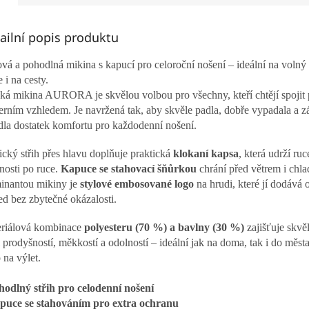
ailní popis produktu
ová a pohodlná mikina s kapucí pro celoroční nošení – ideální na volný 
 i na cesty.
ká mikina AURORA je skvělou volbou pro všechny, kteří chtějí spojit 
rním vzhledem. Je navržená tak, aby skvěle padla, dobře vypadala a z
dla dostatek komfortu pro každodenní nošení.
ický střih přes hlavu doplňuje praktická
klokaní kapsa
, která udrží ruc
nosti po ruce.
Kapuce se stahovací šňůrkou
chrání před větrem i chl
nantou mikiny je
stylové embosované logo
na hrudi, které jí dodává 
ed bez zbytečné okázalosti.
riálová kombinace
polyesteru (70 %) a bavlny (30 %)
zajišťuje skvě
 prodyšností, měkkostí a odolností – ideální jak na doma, tak i do měst
 na výlet.
hodlný střih pro celodenní nošení
puce se stahováním pro extra ochranu