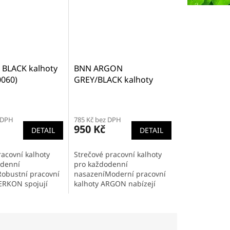
BLACK kalhoty
BNN ARGON
0060)
GREY/BLACK kalhoty
(1078130020)
 DPH
785 Kč bez DPH
950 Kč
DETAIL
DETAIL
acovní kalhoty
Strečové pracovní kalhoty
odenní
pro každodenní
obustní pracovní
nasazeníModerní pracovní
ERKON spojují
kalhoty ARGON nabízejí
 podobě odolné
optimální rovnováhu mezi
tkaniny s
komfortem, funkčností a
 prvky jako je
odolností. Strečový materiál
astanu pro...
z 91 %...