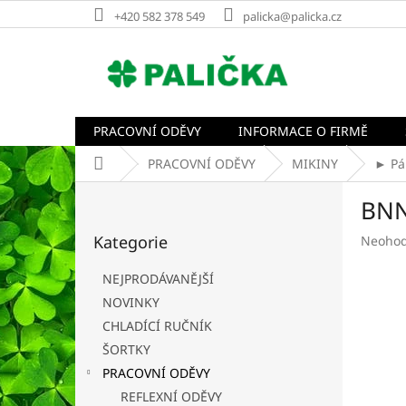
Přejít
+420 582 378 549
palicka@palicka.cz
na
obsah
PRACOVNÍ ODĚVY
INFORMACE O FIRMĚ
Domů
PRACOVNÍ ODĚVY
MIKINY
► Pá
P
BNN
o
Přeskočit
s
Kategorie
Průměr
Neoho
kategorie
t
hodnoc
r
produk
NEJPRODÁVANĚJŠÍ
a
je
NOVINKY
n
0,0
CHLADÍCÍ RUČNÍK
z
n
5
í
ŠORTKY
hvězdič
p
PRACOVNÍ ODĚVY
a
REFLEXNÍ ODĚVY