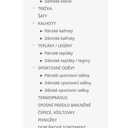
► Dámské košile
TRIČKA
ŠATY
KALHOTY
► Pánské kalhoty
► Dámské kalhoty
TEPLÁKY / LEGÍNY
► Pánské tepláky
► Dámské tepláky / legíny
SPORTOVNÍ ODĚVY
► Pánské sportovní oděvy
► Dámské sportovní oděvy
► Dětské sportovní oděvy
TERMOPRÁDLO
SPODNÍ PRÁDLO BAVLNĚNÉ
ČEPICE, KŠILTOVKY
PONOŽKY
DOPLŇKOVÝ SORTIMENT