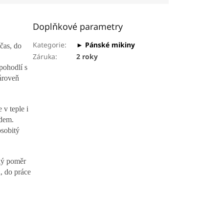
Doplňkové parametry
Kategorie
:
► Pánské mikiny
čas, do
Záruka
:
2 roky
pohodlí s
ároveň
e v teple i
adem.
osobitý
lý poměr
a, do práce