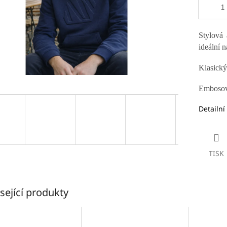
Stylová 
ideální n
Klasický
Embosova
Detailní
TISK
sející produkty