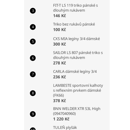
FIT-T LS 119 triko pánské s
dlouhým rukávem
146 Kč
Triko bez rukávů pánské
100 Kč
CXS MIA legíny 3/4 dámské
300 Kč
SAILOR LS 807 pánské triko s
dlouhým rukávem
278 Kč
CARLA dámské legíny 3/4
236 Kč
LAMBESTE sportovní kalhoty
s reflexním prvkem dámské
(FK66)
378 Kč
BNN WELDER XTR S3L High
(0947040960)
1 220 Kč
TULEŇ plyšák