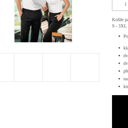
Košile p
S - 3XL
Po
kl
dv
dv
př
na
kn