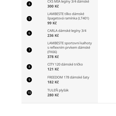
CXS MIA legíny 3/4 dámské
300 Kč
LAMBESTE tílko dámské
špagetová ramínka (LT401)
99 Kč
CARLA dámské legíny 3/4
236 Kč
LAMBESTE sportovní kalhoty
s reflexním prvkem dámské
(FK66)
378 Kč
CITY 120 dámské tričko
121 Kč
FREEDOM 178 dámské šaty
182 Kč
TULEŇ plyšák
280 Kč
Z
á