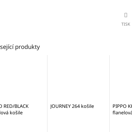
TISK
sející produkty
O RED/BLACK
JOURNEY 264 košile
PIPPO K
lová košile
flanelov
8200031)
(1055180
z měkkéh
ěrné
Průměrné
Průměrné
cení
hodnocení
hodnocen