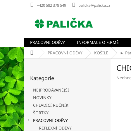
Přejít
+420 582 378 549
palicka@palicka.cz
na
obsah
PRACOVNÍ ODĚVY
INFORMACE O FIRMĚ
Domů
PRACOVNÍ ODĚVY
KOŠILE
► Pán
P
CHI
o
Přeskočit
s
Kategorie
Průměr
Neoho
kategorie
t
hodnoc
r
produk
NEJPRODÁVANĚJŠÍ
a
je
NOVINKY
n
0,0
CHLADÍCÍ RUČNÍK
z
n
5
í
ŠORTKY
hvězdič
p
PRACOVNÍ ODĚVY
a
REFLEXNÍ ODĚVY