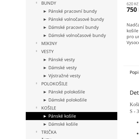
BUNDY
620 Kč
produ
750
je
► Pánské pracovní bundy
5,0
► Pánské volnočasové bundy
z
Nadča
► Dámské pracovní bundy
5
košil
hvězd
► Dámské volnočasové bundy
pro un
Vysoce
MIKINY
zaruč
VESTY
a odo
► Pánské vesty
zapíná
► Dámské vesty
Popi
► Výstražné vesty
POLOKOŠILE
► Pánské polokošile
Det
► Dámské polokošile
Koši
KOŠILE
S - 
► Pánské košile
► Dámské košile
TRIČKA