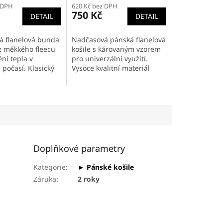
 DPH
620 Kč bez DPH
produktu
750 Kč
DETAIL
DETAIL
je
5,0
z
á flanelová bunda
Nadčasová pánská flanelová
5
z měkkého fleecu
košile s károvaným vzorem
.
hvězdiček.
ění tepla v
pro univerzální využití.
počasí. Klasický
Vysoce kvalitní materiál
vzor s
zaručující dlouhou životnost
ním střihem
a odolnost košile Pohodlné
ro muže i ženy.
zapínání...
.
Doplňkové parametry
Kategorie
:
► Pánské košile
Záruka
:
2 roky