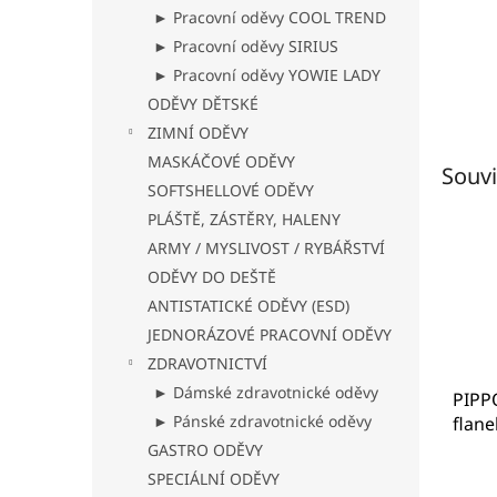
► Pracovní oděvy COOL TREND
► Pracovní oděvy SIRIUS
► Pracovní oděvy YOWIE LADY
ODĚVY DĚTSKÉ
ZIMNÍ ODĚVY
MASKÁČOVÉ ODĚVY
Souvi
SOFTSHELLOVÉ ODĚVY
PLÁŠTĚ, ZÁSTĚRY, HALENY
ARMY / MYSLIVOST / RYBÁŘSTVÍ
ODĚVY DO DEŠTĚ
ANTISTATICKÉ ODĚVY (ESD)
JEDNORÁZOVÉ PRACOVNÍ ODĚVY
ZDRAVOTNICTVÍ
► Dámské zdravotnické oděvy
PIPP
► Pánské zdravotnické oděvy
flane
(115
GASTRO ODĚVY
Prům
SPECIÁLNÍ ODĚVY
hodno