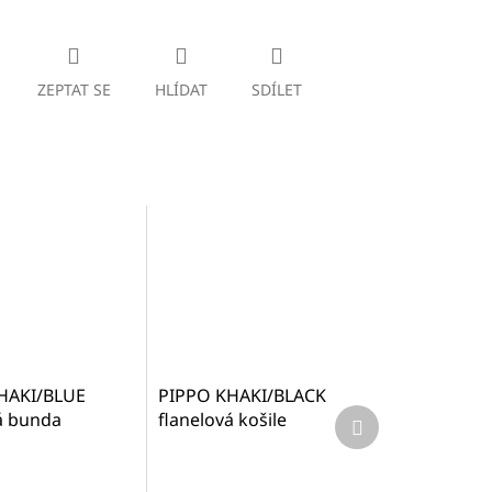
ZEPTAT SE
HLÍDAT
SDÍLET
HAKI/BLUE
PIPPO KHAKI/BLACK
Další
á bunda
flanelová košile
produkt
096) - Podšívka
(1045200052)
o fleecu
Průměrné
í
hodnocení