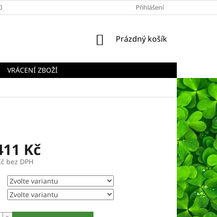
OBCHODNÍ PODMÍNKY
PODMÍNKY OCHRANY OSOBNÍCH ÚDAJŮ
Přihlášení
NÁKUPNÍ
Prázdný košík
KOŠÍK
VRÁCENÍ ZBOŽÍ
411 Kč
Kč
bez DPH