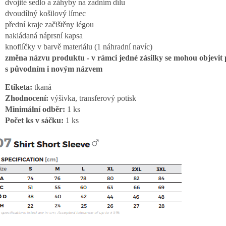
dvojité sedlo a záhyby na zadním dílu
dvoudílný košilový límec
přední kraje začištěny légou
nakládaná náprsní kapsa
knoflíčky v barvě materiálu (1 náhradní navíc)
změna názvu produktu - v rámci jedné zásilky se mohou objevit
s původním i novým názvem
Etiketa:
tkaná
Zhodnocení:
výšivka, transferový potisk
Minimální odběr:
1 ks
Počet ks v sáčku:
1 ks