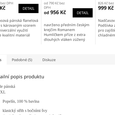
 bez DPH
od 790 Kč bez
826 Kč bez
ktu
produktu
produktu
 Kč
999 Kč
DPH
DETAIL
je
je
956 Kč
od
DETAIL
5,0
5,0
z
z
sová pánská flanelová
Nadčasov
5
5
navrženo předním českým
e s károvaným vzorem
Podšívka 
iček.
hvězdiček.
hvězdiček
krejčím Romanem
iverzální využití
pro zajišt
Humlíčkem příze z extra
 kvalitní materiál
chladném 
dlouhých vláken zúžený
ující dlouhou životnost
károvaný 
střih s bočními švy dvojité
lnost košile Pohodlné
univerzál
sedlo a záševky na zadním
ní...
vhodným p
dílu dvoudílný košilový
Pohodlný..
límec...
s
Podobné (5)
Diskuze
ailní popis produktu
le pánská
3XL
Popelín, 100 % bavlna
klasický střih s bočními švy