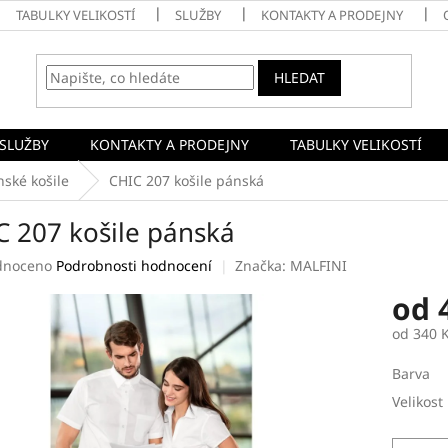
TABULKY VELIKOSTÍ
SLUŽBY
KONTAKTY A PRODEJNY
HLEDAT
SLUŽBY
KONTAKTY A PRODEJNY
TABULKY VELIKOSTÍ
ské košile
CHIC 207 košile pánská
C 207 košile pánská
né
dnoceno
Podrobnosti hodnocení
Značka:
MALFINI
ení
od
tu
od
340 
Měrná
Barva
cena:
ek.
Velikost