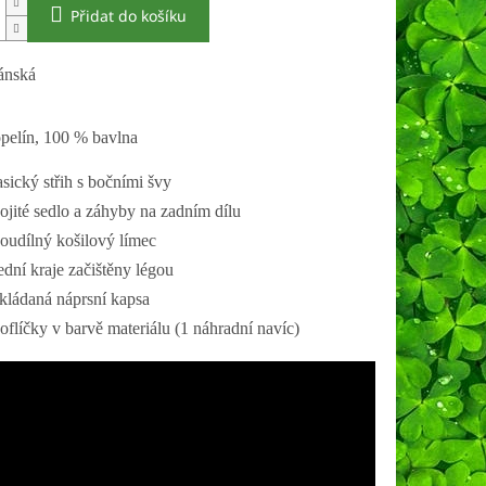
Přidat do košíku
ánská
pelín, 100 % bavlna
asický střih s bočními švy
ojité sedlo a záhyby na zadním dílu
oudílný košilový límec
ední kraje začištěny légou
kládaná náprsní kapsa
oflíčky v barvě materiálu (1 náhradní navíc)