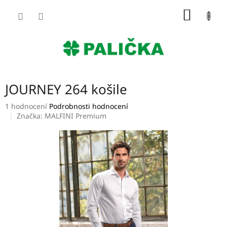
Přejít
NÁKUP
na
obsah
KOŠÍK
JOURNEY 264 košile
Průměrné
1 hodnocení
Podrobnosti hodnocení
hodnocení
Značka:
MALFINI Premium
produktu
je
5,0
z
5
hvězdiček.