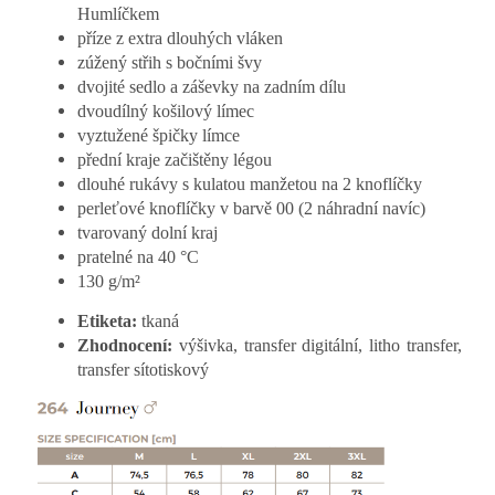
Humlíčkem
příze z extra dlouhých vláken
zúžený střih s bočními švy
dvojité sedlo a záševky na zadním dílu
dvoudílný košilový límec
vyztužené špičky límce
přední kraje začištěny légou
dlouhé rukávy s kulatou manžetou na 2 knoflíčky
perleťové knoflíčky v barvě 00 (2 náhradní navíc)
tvarovaný dolní kraj
pratelné na 40 °C
130 g/m²
Etiketa:
tkaná
Zhodnocení:
výšivka, transfer digitální, litho transfer,
transfer sítotiskový