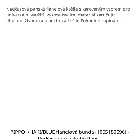
Nadčasová pánská flanelová košile s károvaným vzorem pro
univerzální využití. Vysoce kvalitní materiál zaručující
dlouhou životnost a odolnost košile Pohodlné zapínání...
PIPPO KHAKI/BLUE flanelová bunda (1055180096) -
Podšívka z měkkého fleecu