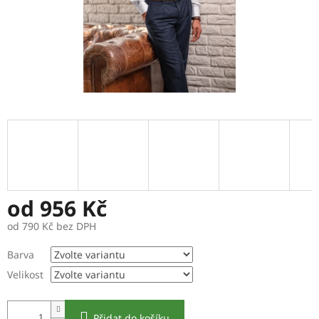
od
956 Kč
od
790 Kč
bez DPH
Měrná
Barva
cena:
Velikost
Přidat do košíku