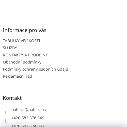
Z
á
p
a
t
Informace pro vás
í
TABULKY VELIKOSTÍ
SLUŽBY
KONTAKTY A PRODEJNY
Obchodní podmínky
Podmínky ochrany osobních údajů
Reklamační řád
Kontakt
palicka
@
palicka.cz
+420 582 378 549
+420 602 574 053