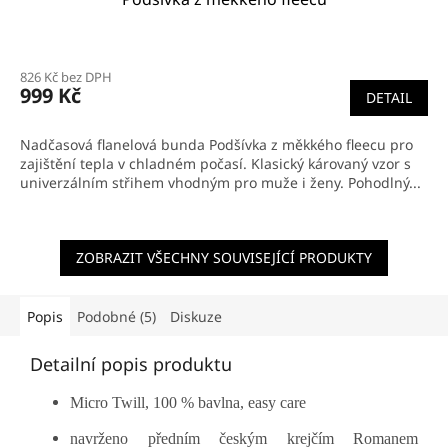
Průměrné
hodnocení
826 Kč bez DPH
produktu
999 Kč
DETAIL
je
5,0
z
Nadčasová flanelová bunda Podšívka z měkkého fleecu pro
5
zajištění tepla v chladném počasí. Klasický károvaný vzor s
hvězdiček.
univerzálním střihem vhodným pro muže i ženy. Pohodlný...
ZOBRAZIT VŠECHNY SOUVISEJÍCÍ PRODUKTY
Popis
Podobné (5)
Diskuze
Detailní popis produktu
Micro Twill, 100 % bavlna, easy care
navrženo předním českým krejčím Romanem