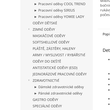
Mikina
► Pracovní oděvy COOL TREND
boční
rukávy
► Pracovní oděvy SIRIUS
počes
► Pracovní oděvy YOWIE LADY
ODĚVY DĚTSKÉ
ZIMNÍ ODĚVY
Popi
MASKÁČOVÉ ODĚVY
SOFTSHELLOVÉ ODĚVY
PLÁŠTĚ, ZÁSTĚRY, HALENY
Det
ARMY / MYSLIVOST / RYBÁŘSTVÍ
ODĚVY DO DEŠTĚ
ANTISTATICKÉ ODĚVY (ESD)
JEDNORÁZOVÉ PRACOVNÍ ODĚVY
ZDRAVOTNICTVÍ
► Dámské zdravotnické oděvy
► Pánské zdravotnické oděvy
GASTRO ODĚVY
SPECIÁLNÍ ODĚVY