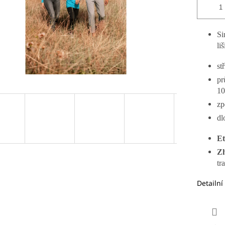
Si
li
st
pr
10
zp
dl
Et
Zh
tr
Detailní