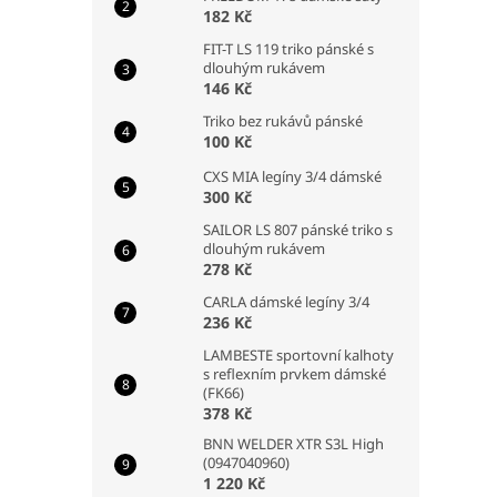
182 Kč
FIT-T LS 119 triko pánské s
dlouhým rukávem
146 Kč
Triko bez rukávů pánské
100 Kč
CXS MIA legíny 3/4 dámské
300 Kč
SAILOR LS 807 pánské triko s
dlouhým rukávem
278 Kč
CARLA dámské legíny 3/4
236 Kč
LAMBESTE sportovní kalhoty
s reflexním prvkem dámské
(FK66)
378 Kč
BNN WELDER XTR S3L High
(0947040960)
1 220 Kč