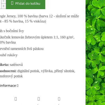
Přidat do košíku
ngle Jersey, 100 % bavlna (barva 12 - složení se může
šit - 85 % bavlna, 15 % viskóza)
řih s bočními švy
ůkrčník lemován žebrovým úpletem 1:1, 160 g/m²,
0% bavlna
evnění ramenních švů páskou
ouhé rukávy
iketa:
saténová
odnocení:
digitální potisk, výšivka, přímý sítotisk,
ansferový potisk
 informace