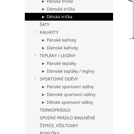
► Pánská trička
► Dámská trička
► Dětská trička
ŠATY
KALHOTY
► Pánské kalhoty
► Dámské kalhoty
TEPLÁKY / LEGÍNY
► Pánské tepláky
► Dámské tepláky / legíny
SPORTOVNÍ ODĚVY
► Pánské sportovní oděvy
► Dámské sportovní oděvy
► Dětské sportovní oděvy
TERMOPRÁDLO
SPODNÍ PRÁDLO BAVLNĚNÉ
ČEPICE, KŠILTOVKY
PONOŽKY