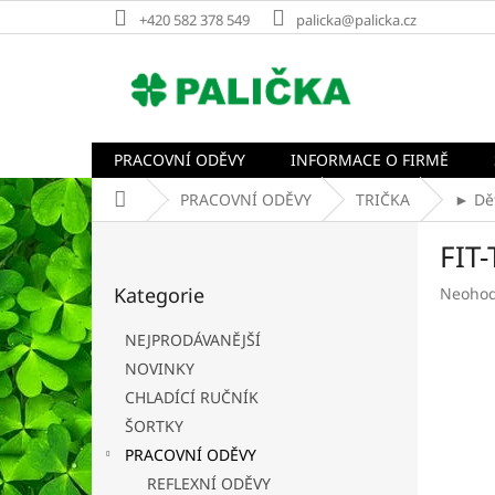
Přejít
+420 582 378 549
palicka@palicka.cz
na
obsah
PRACOVNÍ ODĚVY
INFORMACE O FIRMĚ
Domů
PRACOVNÍ ODĚVY
TRIČKA
► Dět
P
FIT
o
Přeskočit
s
Kategorie
Průměr
Neoho
kategorie
t
hodnoc
r
produk
NEJPRODÁVANĚJŠÍ
a
je
NOVINKY
n
0,0
CHLADÍCÍ RUČNÍK
z
n
5
í
ŠORTKY
hvězdič
p
PRACOVNÍ ODĚVY
a
REFLEXNÍ ODĚVY