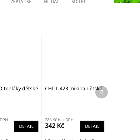
ZEPTAT SE
HLÍDAT
SDÍLET
 tepláky dětské
CHILL 423 mikina dětská
Další
produkt
 DPH
283 Kč bez DPH
342 Kč
DETAIL
DETAIL