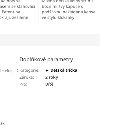
 kalhoty se
Mikina dětská volný střih s
asem se stahovací
bočními švy kapuce s
. Patent na
podšívkou nakládaná kapsa
kraji, zesílené
ve stylu klokanky
vané boční kapsy a
sa s prošíváním.
materiál.
Doplňkové parametry
Kategorie
:
► Dětská trička
 bavlna, 15
Záruka
:
2 roky
Pro
:
Dítě
isk