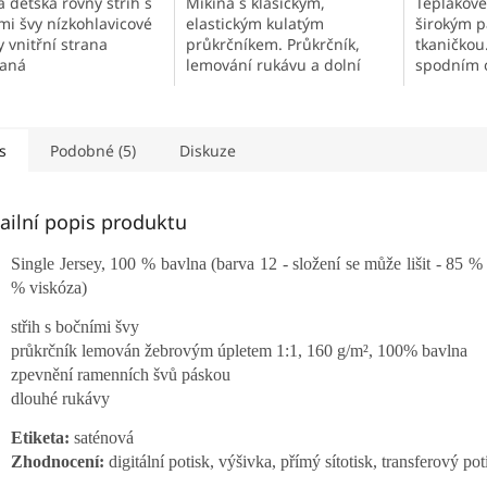
 dětská rovný střih s
Mikina s klasickým,
Teplákové
5
mi švy nízkohlavicové
elastickým kulatým
širokým p
hvězdiček.
 vnitřní strana
průkrčníkem. Průkrčník,
tkaničkou
aná
lemování rukávu a dolní
spodním o
patent v žebrovaném
švy, lemo
úpletu 1x1.Vhodné na
zadní kap
výšivku / Vhodné na potisk.
Prodyšný 
s
Podobné (5)
Diskuze
ailní popis produktu
Single Jersey, 100 % bavlna (barva 12 - složení se může lišit - 85 %
% viskóza)
střih s bočními švy
průkrčník lemován žebrovým úpletem 1:1, 160 g/m², 100% bavlna
zpevnění ramenních švů páskou
dlouhé rukávy
Etiketa:
saténová
Zhodnocení:
digitální potisk, výšivka, přímý sítotisk, transferový pot