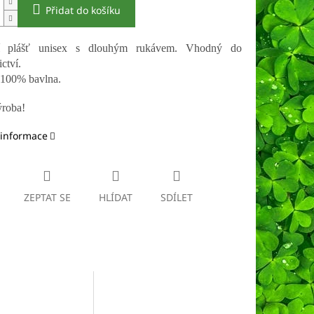
Přidat do košíku
í plášť unisex s dlouhým rukávem. Vhodný do
ctví.
 100% bavlna.
ýroba!
 informace
ZEPTAT SE
HLÍDAT
SDÍLET