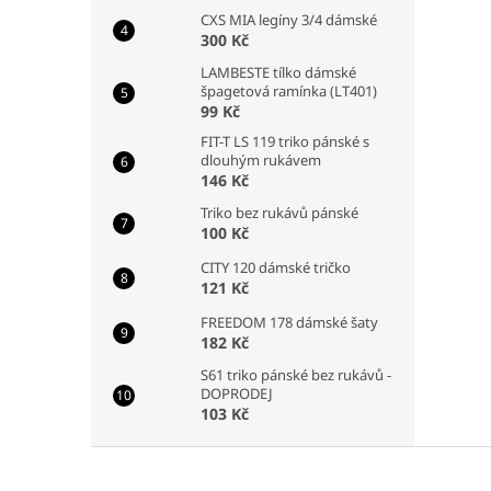
CXS MIA legíny 3/4 dámské
300 Kč
LAMBESTE tílko dámské
špagetová ramínka (LT401)
99 Kč
FIT-T LS 119 triko pánské s
dlouhým rukávem
146 Kč
Triko bez rukávů pánské
100 Kč
CITY 120 dámské tričko
121 Kč
FREEDOM 178 dámské šaty
182 Kč
S61 triko pánské bez rukávů -
DOPRODEJ
103 Kč
Z
á