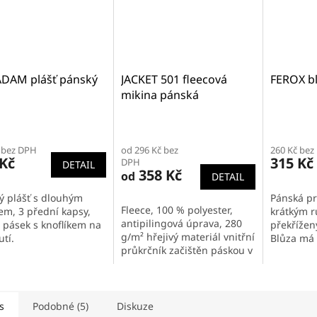
ADAM plášť pánský
JACKET 501 fleecová
FEROX b
mikina pánská
Průměrné
hodnocen
 bez DPH
od 296 Kč bez
260 Kč bez
produktu
 Kč
315 Kč
DPH
DETAIL
je
358 Kč
od
DETAIL
5,0
z
ý plášť s dlouhým
Pánská pr
5
Fleece, 100 % polyester,
em, 3 přední kapsy,
krátkým 
hvězdiček
antipilingová úprava, 280
 pásek s knoflíkem na
překřížen
g/m² hřejivý materiál vnitřní
tí.
Blůza má 
průkrčník začištěn páskou v
9085_78_
barvě vrchového materiálu
celopropínací kostěný zip...
s
Podobné (5)
Diskuze