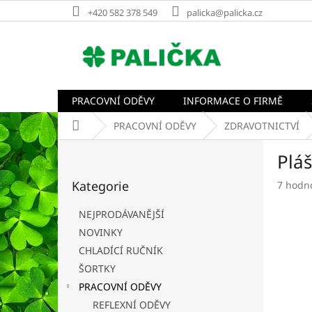
Přejít
+420 582 378 549
palicka@palicka.cz
na
obsah
PRACOVNÍ ODĚVY
INFORMACE O FIRMĚ
Domů
PRACOVNÍ ODĚVY
ZDRAVOTNICTVÍ
P
Plá
o
Přeskočit
s
Kategorie
Průměr
7 hodn
kategorie
t
hodnoc
r
produk
NEJPRODÁVANĚJŠÍ
a
je
NOVINKY
n
4,9
CHLADÍCÍ RUČNÍK
z
n
5
í
ŠORTKY
hvězdič
p
PRACOVNÍ ODĚVY
a
REFLEXNÍ ODĚVY