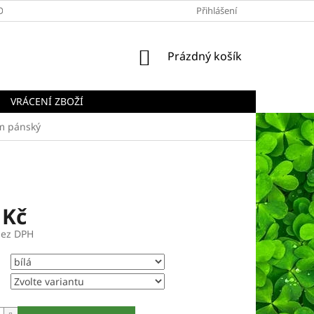
OBCHODNÍ PODMÍNKY
PODMÍNKY OCHRANY OSOBNÍCH ÚDAJŮ
Přihlášení
NÁKUPNÍ
Prázdný košík
KOŠÍK
VRÁCENÍ ZBOŽÍ
em pánský
 Kč
bez DPH