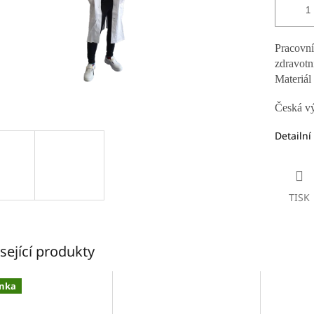
Pracovn
zdravotni
Materiál
Česká v
Detailní
TISK
sející produkty
nka