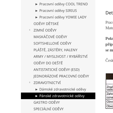
► Pracovní oděvy COOL TREND
► Pracovní oděvy SIRIUS
Det
► Pracovní oděvy YOWIE LADY
Prac
ODĚVY DĚTSKÉ
Mate
ZIMNÍ ODĚVY
MASKÁČOVÉ ODĚVY
Poku
SOFTSHELLOVÉ ODĚVY
příp
PLÁŠTĚ, ZÁSTĚRY, HALENY
se m
ARMY / MYSLIVOST / RYBÁŘSTVÍ
Česk
ODĚVY DO DEŠTĚ
ANTISTATICKÉ ODĚVY (ESD)
JEDNORÁZOVÉ PRACOVNÍ ODĚVY
ZDRAVOTNICTVÍ
► Dámské zdravotnické oděvy
► Pánské zdravotnické oděvy
GASTRO ODĚVY
SPECIÁLNÍ ODĚVY