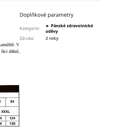
Doplňkové parametry
► Pánské zdravotnické
Kategorie
:
oděvy
Záruka
:
2 roky
kamžitě. V
icí dílně,