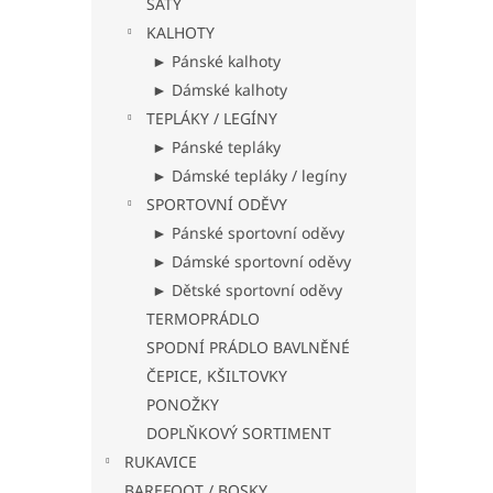
ŠATY
KALHOTY
► Pánské kalhoty
► Dámské kalhoty
TEPLÁKY / LEGÍNY
► Pánské tepláky
► Dámské tepláky / legíny
SPORTOVNÍ ODĚVY
► Pánské sportovní oděvy
► Dámské sportovní oděvy
► Dětské sportovní oděvy
TERMOPRÁDLO
SPODNÍ PRÁDLO BAVLNĚNÉ
ČEPICE, KŠILTOVKY
PONOŽKY
DOPLŇKOVÝ SORTIMENT
RUKAVICE
BAREFOOT / BOSKY