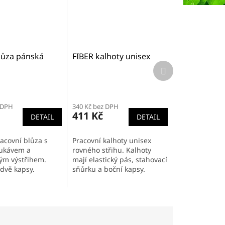
lůza pánská
FIBER kalhoty unisex
Další
produkt
Průměrné
í
hodnocení
 DPH
340 Kč bez DPH
produktu
411 Kč
DETAIL
DETAIL
je
5,0
z
acovní blůza s
Pracovní kalhoty unisex
5
rukávem a
rovného střihu. Kalhoty
.
hvězdiček.
ým výstřihem.
mají elastický pás, stahovací
dvě kapsy.
sňůrku a boční kapsy.
5_1
9086_17_5_1