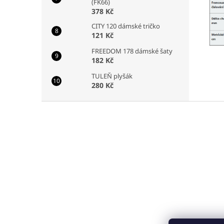
(FK66)
378 Kč
CITY 120 dámské tričko
121 Kč
FREEDOM 178 dámské šaty
182 Kč
TULEŇ plyšák
280 Kč
Z
á
p
a
t
í