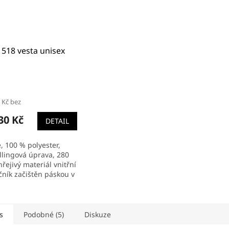
518 vesta unisex
ěrné
cení
 Kč bez
ktu
30 Kč
DETAIL
, 100 % polyester,
iček.
illingová úprava, 280
řejivý materiál vnitřní
čník začištěn páskou v
 vrchového materiálu
ropínací spirálový
s
Podobné (5)
Diskuze