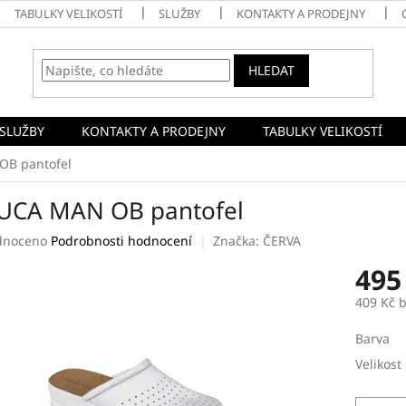
TABULKY VELIKOSTÍ
SLUŽBY
KONTAKTY A PRODEJNY
HLEDAT
SLUŽBY
KONTAKTY A PRODEJNY
TABULKY VELIKOSTÍ
B pantofel
UCA MAN OB pantofel
né
dnoceno
Podrobnosti hodnocení
Značka:
ČERVA
ení
495
tu
409 Kč 
Měrná
Barva
cena:
ek.
Velikost