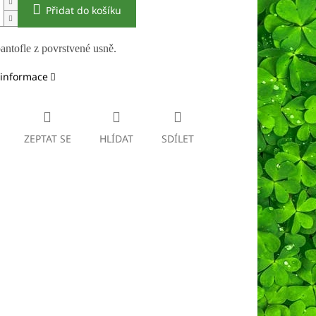
Přidat do košíku
antofle z povrstvené usně.
 informace
ZEPTAT SE
HLÍDAT
SDÍLET