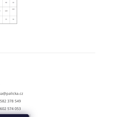
t
ka
@
palicka.cz
582 378 549
602 574 053
a s.r.o. - pracovní