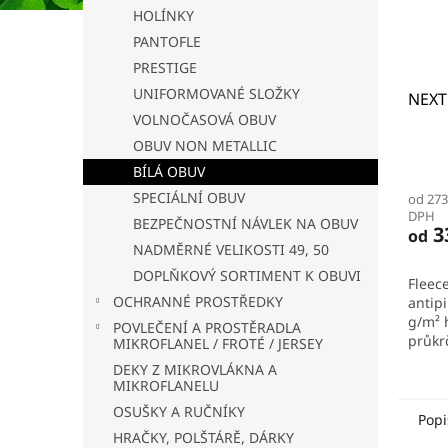
HOLÍNKY
PANTOFLE
PRESTIGE
UNIFORMOVANÉ SLOŽKY
NEXT 
VOLNOČASOVÁ OBUV
OBUV NON METALLIC
Prům
BÍLÁ OBUV
hodno
SPECIÁLNÍ OBUV
od 273
produ
DPH
je
BEZPEČNOSTNÍ NÁVLEK NA OBUV
3
od
5,0
NADMĚRNÉ VELIKOSTI 49, 50
z
DOPLŇKOVÝ SORTIMENT K OBUVI
5
Fleece
hvězd
OCHRANNÉ PROSTŘEDKY
antip
g/m² h
POVLEČENÍ A PROSTĚRADLA
průkr
MIKROFLANEL / FROTÉ / JERSEY
barvě
DEKY Z MIKROVLÁKNA A
celop
MIKROFLANELU
zip...
OSUŠKY A RUČNÍKY
Popi
HRAČKY, POLŠTÁRĚ, DÁRKY