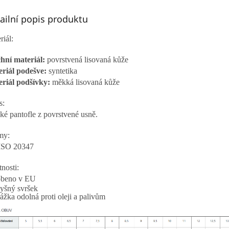
ailní popis produktu
riál:
hní materiál:
povrstvená lisovaná kůže
riál podešve:
syntetika
riál podšívky:
měkká lisovaná kůže
s:
ké pantofle z povrstvené usně.
my:
ISO 20347
tnosti:
obeno v EU
yšný svršek
ážka odolná proti oleji a palivům