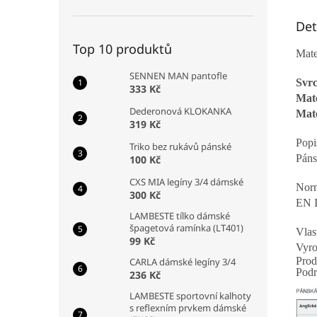
Det
Top 10 produktů
Mate
SENNEN MAN pantofle
Svrc
333 Kč
Mate
Dederonová KLOKANKA
Mate
319 Kč
Popi
Triko bez rukávů pánské
Páns
100 Kč
CXS MIA legíny 3/4 dámské
Nor
300 Kč
EN 
LAMBESTE tílko dámské
špagetová ramínka (LT401)
Vlas
99 Kč
Vyr
Prod
CARLA dámské legíny 3/4
Podr
236 Kč
LAMBESTE sportovní kalhoty
s reflexním prvkem dámské