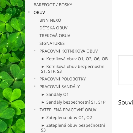
n
BAREFOOT / BOSKY
e
OBUV
l
BNN NEXO
DĚTSKÁ OBUV
TREKOVÁ OBUV
SIGNATURES
PRACOVNÍ KOTNÍKOVÁ OBUV
► Kotníková obuv O1, O2, O6, OB
► Kotníková obuv bezpečnostní
S1, S1P, S3
PRACOVNÍ POLOBOTKY
PRACOVNÍ SANDÁLY
► Sandály O1
Souvi
► Sandály bezpečnostní S1, S1P
ZATEPLENÁ PRACOVNÍ OBUV
► Zateplená obuv O1, O2
► Zateplená obuv bezpečnostní
S3