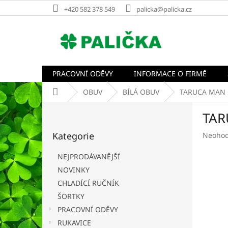
Přejít
+420 582 378 549
palicka@palicka.cz
na
obsah
PRACOVNÍ ODĚVY
INFORMACE O FIRMĚ
Domů
OBUV
BÍLÁ OBUV
TARUCA MAN O
P
TAR
o
Přeskočit
s
Kategorie
Průměr
Neoho
kategorie
t
hodnoc
r
produk
NEJPRODÁVANĚJŠÍ
a
je
NOVINKY
n
0,0
CHLADÍCÍ RUČNÍK
z
n
5
í
ŠORTKY
hvězdič
p
PRACOVNÍ ODĚVY
a
RUKAVICE