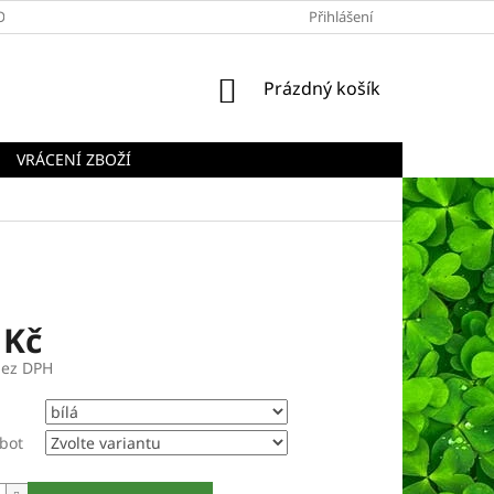
OBCHODNÍ PODMÍNKY
PODMÍNKY OCHRANY OSOBNÍCH ÚDAJŮ
Přihlášení
NÁKUPNÍ
Prázdný košík
KOŠÍK
VRÁCENÍ ZBOŽÍ
 Kč
bez DPH
 bot