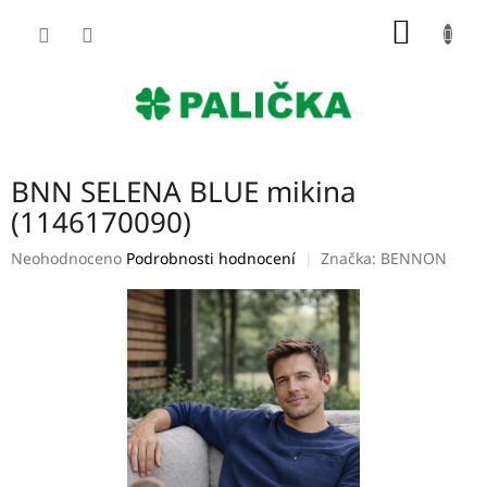
Přejít
NÁKUP
na
obsah
KOŠÍK
BNN SELENA BLUE mikina
(1146170090)
Průměrné
Neohodnoceno
Podrobnosti hodnocení
Značka:
BENNON
hodnocení
produktu
je
0,0
z
5
hvězdiček.