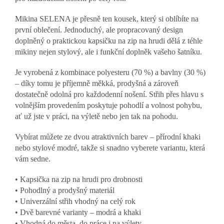
Mikina SELENA je přesně ten kousek, který si oblíbíte na
první oblečení. Jednoduchý, ale propracovaný design
doplněný o praktickou kapsičku na zip na hrudi dělá z téhle
mikiny nejen stylový, ale i funkční doplněk vašeho šatníku.
Je vyrobená z kombinace polyesteru (70 %) a bavlny (30 %)
– díky tomu je příjemně měkká, prodyšná a zároveň
dostatečně odolná pro každodenní nošení. Střih přes hlavu s
volnějším provedením poskytuje pohodlí a volnost pohybu,
ať už jste v práci, na výletě nebo jen tak na pohodu.
Vybírat můžete ze dvou atraktivních barev – přírodní khaki
nebo stylové modré, takže si snadno vyberete variantu, která
vám sedne.
• Kapsička na zip na hrudi pro drobnosti
• Pohodlný a prodyšný materiál
• Univerzální střih vhodný na celý rok
• Dvě barevné varianty – modrá a khaki
• Vhodná do města, do práce i na výlety