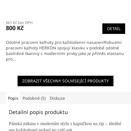
661 Kč bez DPH
800 Kč
DETAIL
Odolné pracovní kalhoty pro každodenní nasazeníRobustní
pracovní kalhoty HERKON spojují klasiku v podobě odolné
bavlněné tkaniny s moderními prvky jako je příměs elastanu
pro...
ZOBRAZIT VŠECHNY SOUVISEJÍCÍ PRODUKTY
Popis
Podobné (5)
Diskuze
Detailní popis produktu
Pánská mikina v moderním stylu s kapsičkou na zip – ideální
pro každodenní nošení po celý rok.