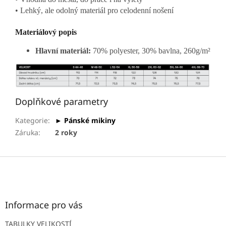
• Lehký, ale odolný materiál pro celodenní nošení
Materiálový popis
Hlavní materiál:
70% polyester, 30% bavlna, 260g/m²
Doplňkové parametry
Kategorie
:
► Pánské mikiny
Záruka
:
2 roky
Z
á
p
a
t
Informace pro vás
í
TABULKY VELIKOSTÍ